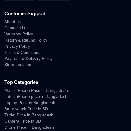
পণ্যের দাম স্টক ও বাজার পরিস্থিতির উপর ভিত্তি করে পরিবর্তন হতে পারে। অর্ডার করার সময়
সর্বশেষ মূল্য নিশ্চিত করে নেওয়া ভালো।
Customer Support
এই পণ্যটি অফিসিয়াল সোর্স থেকে সংগ্রহ করা এবং শপ ওয়ারেন্টির আওতায় বিক্রি করা হয়।
About Us
প্রোডাক্ট সংক্রান্ত যেকোনো সহায়তার জন্য সরাসরি শপে যোগাযোগ করা যাবে।
Contact Us
Warranty Policy
What Comes in the Box
Return & Refund Policy
Privacy Policy
TP-Link Archer C24 router
Terms & Conditions
Power adapter
Payment & Delivery Policy
Ethernet cable
Store Location
User documentation
FAQ
Top Categories
Mobile Phone Price in Bangladesh
Q: এই router কি dual-band সাপোর্ট করে
Latest iPhone price in Bangladesh
A: হ্যাঁ, 2.4GHz এবং 5GHz দুইটি band সাপোর্ট করে।
Laptop Price in Bangladesh
Smartwatch Price in BD
Q: বাংলাদেশে কি এই মডেলটি পাওয়া যায়
Tablet Price in Bangladesh
A: স্টক থাকলে ঢাকায় ফিজিক্যাল শপ থেকে সংগ্রহ করা যায়।
Camera Price in BD
Q: এটি কি home internet-এর জন্য উপযুক্ত
Drone Price in Bangladesh
A: basic home browsing, streaming এবং online class-এর জন্য এটি