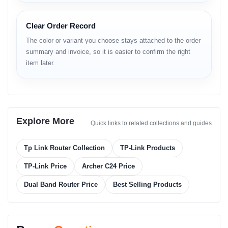
2.4GHz band-এ standard speed এবং 5GHz band-এ তুলনামূলক দ্রুত
wireless performance পাওয়া যায়।
Clear Order Record
Usage Scenario
The color or variant you choose stays attached to the order
summary and invoice, so it is easier to confirm the right
একাধিক smartphone, laptop এবং smart device একসাথে ব্যবহার করার ক্ষেত্রে
item later.
dual-band সুবিধা পাওয়া যায়।
Network Ports and Wired
Connectivity
Explore More
Quick links to related collections and guides
LAN and WAN Ports
Tp Link Router Collection
TP-Link Products
একটি WAN port এবং একাধিক LAN port দেওয়া আছে।
TP-Link Price
Archer C24 Price
Wired Devices
Dual Band Router Price
Best Selling Products
desktop PC, smart TV বা IPTV wired connection-এর মাধ্যমে সংযুক্ত করা
যায়।