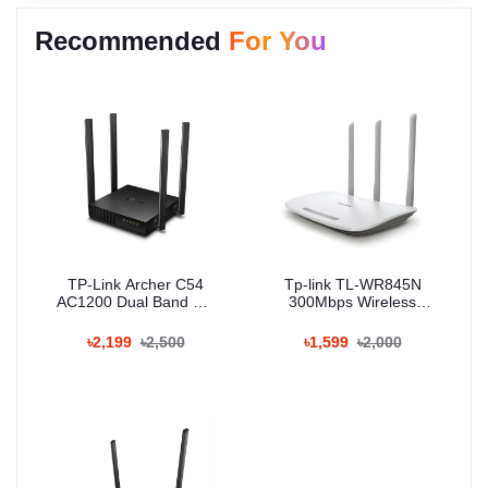
Recommended
For You
TP-Link Archer C54
Tp-link TL-WR845N
AC1200 Dual Band Wi-
300Mbps Wireless
Fi Router
Router
৳2,199
৳2,500
৳1,599
৳2,000