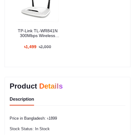
TP-Link TL-WR841N
300Mbps Wireless
Router
৳1,499
৳2,000
Product
Details
Description
Price in Bangladesh: ৳1899
Stock Status: In Stock