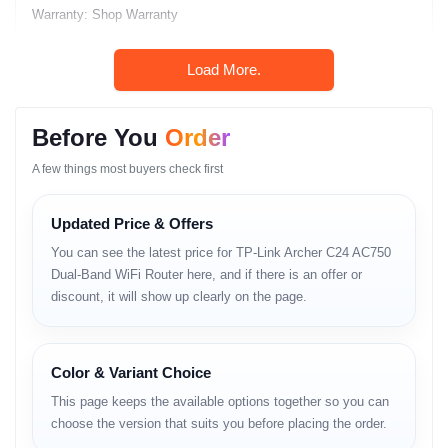
Warranty: Shop Warranty
Call: +880 1983-838356
Load More.
WhatsApp: +880 1983-838356
Before You
Order
Product Overview
A few things most buyers check first
TP-Link
Archer C24 একটি AC750 dual-band WiFi router, যা home
internet এবং small office ব্যবহারের জন্য তৈরি। dual-band সাপোর্ট থাকার কারণে
Updated Price & Offers
2.4GHz এবং 5GHz দুই ধরনের connection একসাথে ব্যবহার করা যায়। দৈনন্দিন
browsing, online class, video streaming এবং light multitasking-এর
You can see the latest price for TP-Link Archer C24 AC750
জন্য এটি সাধারণভাবে ব্যবহার করা হয়।
Dual-Band WiFi Router here, and if there is an offer or
discount, it will show up clearly on the page.
Design, Size and
Placement
Color & Variant Choice
Physical Design
This page keeps the available options together so you can
choose the version that suits you before placing the order.
router-টির ডিজাইন slim এবং compact, ফলে ডেস্ক বা দেয়ালের পাশে সহজে রাখা