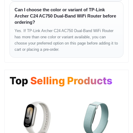
Can I choose the color or variant of TP-Link
web browser ব্যবহার করে সহজভাবে router setup করা যায়।
Archer C24 AC750 Dual-Band WiFi Router before
Configuration Options
ordering?
Yes. If TP-Link Archer C24 AC750 Dual-Band WiFi Router
WiFi নাম, password এবং basic network setting পরিবর্তন করা যায়।
has more than one color or variant available, you can
User Friendly
choose your preferred option on this page before adding it to
cart or placing a pre-order.
technical অভিজ্ঞতা কম থাকলেও সাধারণভাবে ব্যবহার করা সম্ভব।
Full Specifications
Top
Selling Products
General Information
Brand: TP-Link
Model: Archer C24
Product Type: Dual-band wireless router
Usage Type: Home and small office
Wireless