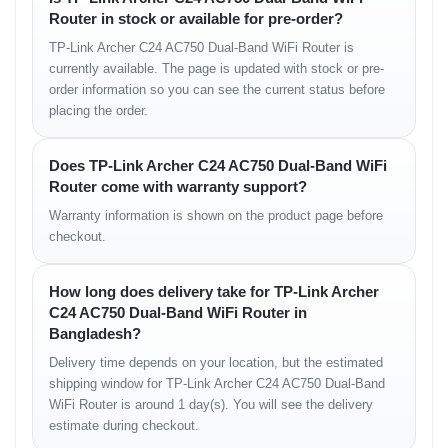
Router in stock or available for pre-order?
Control
TP-Link Archer C24 AC750 Dual-Band WiFi Router is
currently available. The page is updated with stock or pre-
Wireless Security
order information so you can see the current status before
placing the order.
modern wireless encryption সাপোর্ট করে, যা network নিরাপদ রাখতে সাহায্য
করে।
Does TP-Link Archer C24 AC750 Dual-Band WiFi
Parental Control
Router come with warranty support?
basic parental control অপশন ব্যবহার করে নির্দিষ্ট device বা access সীমাবদ্ধ
Warranty information is shown on the product page before
করা যায়।
checkout.
Network Management
How long does delivery take for TP-Link Archer
web-based management interface দিয়ে router সেটিং পরিবর্তন করা যায়।
C24 AC750 Dual-Band WiFi Router in
Bangladesh?
Setup and Management
Delivery time depends on your location, but the estimated
shipping window for TP-Link Archer C24 AC750 Dual-Band
Experience
WiFi Router is around 1 day(s). You will see the delivery
estimate during checkout.
Initial Setup