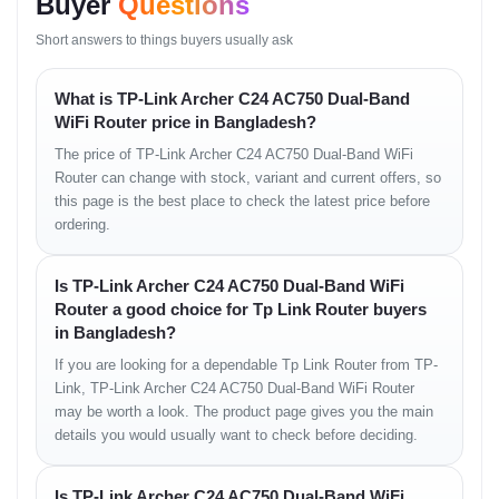
Network Stability
Buyer
Questions
Short answers to things buyers usually ask
wired এবং wireless দুই ধরনের ব্যবহারে network স্থিতিশীল থাকে।
What is TP-Link Archer C24 AC750 Dual-Band
Performance in Real-
WiFi Router price in Bangladesh?
World Use
The price of TP-Link Archer C24 AC750 Dual-Band WiFi
Router can change with stock, variant and current offers, so
Daily Internet Use
this page is the best place to check the latest price before
ordering.
social media, YouTube, online class এবং HD streaming সাধারণভাবে
smooth চলে।
Is TP-Link Archer C24 AC750 Dual-Band WiFi
Device Handling
Router a good choice for Tp Link Router buyers
in Bangladesh?
একাধিক ডিভাইস সংযুক্ত থাকলেও basic home usage ঠিকভাবে পরিচালনা করা যায়।
If you are looking for a dependable Tp Link Router from TP-
Signal Coverage
Link, TP-Link Archer C24 AC750 Dual-Band WiFi Router
may be worth a look. The product page gives you the main
ছোট ও মাঝারি আকারের ঘরের ভেতরে wireless signal সাধারণভাবে বজায় থাকে।
details you would usually want to check before deciding.
Security and Network
Is TP-Link Archer C24 AC750 Dual-Band WiFi