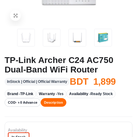
TP-Link Archer C24 AC750
Dual-Band WiFi Router
BDT 1,899
InStock | Official | Official Warranty
Brand -
TP-Link
Warranty -
Yes
Availability -
Ready Stock
COD- ৳ 0 Advance
Description
Availability