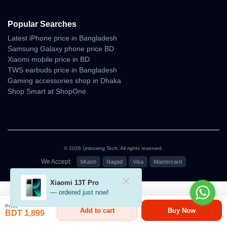
ব্যবহার করা হয়।
Popular Searches
Latest iPhone price in Bangladesh
Samsung Galaxy phone price BD
Why Shop With Us?
Xiaomi mobile price in BD
TWS earbuds price in Bangladesh
Estimated Delivery:
Gaming accessories shop in Dhaka
09 Aug - 10 Aug (Dhaka), 10 Aug - 11 Aug (Outside)
Shop Smart at ShopOne
100% Authentic Products
Official Warranty Coverage
10 Days Easy Return Policy
© 2026 Unboxing Tech. All rights reserved.
We Accept:
bKash
Nagad
Visa
Mastercard
৳1,899
Xiaomi 13T Pro
— ordered just now!
Price
Add to cart
Buy Now
BDT 1,899