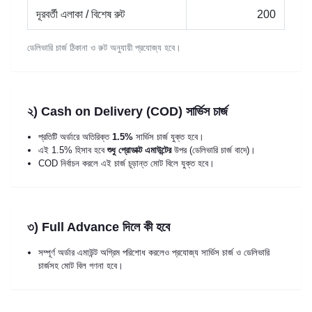
দূরবর্তী এলাকা / বিশেষ রুট
200
ডেলিভারি চার্জ ঠিকানা ও রুট অনুযায়ী প্রযোজ্য হবে।
২) Cash on Delivery (COD) সার্ভিস চার্জ
প্রতিটি অর্ডারে অতিরিক্ত
1.5%
সার্ভিস চার্জ যুক্ত হবে।
এই 1.5% হিসাব হবে
শুধু প্রোডাক্ট এমাউন্টের
উপর (ডেলিভারি চার্জ বাদে)।
COD নির্বাচন করলে এই চার্জ চূড়ান্ত মোট বিলে যুক্ত হবে।
৩) Full Advance দিলে কী হবে
সম্পূর্ণ অর্ডার এমাউন্ট অগ্রিম পরিশোধ করলেও প্রযোজ্য সার্ভিস চার্জ ও ডেলিভারি
চার্জসহ মোট বিল গণনা হবে।