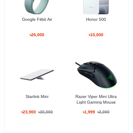
Google Fitbit Air
Honor 500
৳26,000
৳10,000
Starlink Mini
Razer Viper Mini Ultra
Light Gaming Mouse
৳23,900
৳30,000
৳1,999
৳3,000