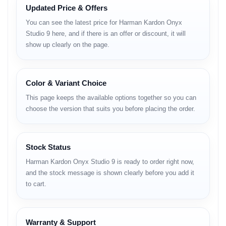
Updated Price & Offers
• USB Type-C port with device charging support
• Integrated carry handle
You can see the latest price for Harman Kardon Onyx
Studio 9 here, and if there is an offer or discount, it will
Product Overview
show up clearly on the page.
Harman Kardon
Onyx Studio 9 একটি ওয়্যারলেস ব্লুটুথ হোম স্পিকার, যা মূলত
বাসার ভেতরে নিয়মিত মিউজিক শোনা এবং অডিও প্লেব্যাকের জন্য তৈরি। এটি ঘরের এক
Color & Variant Choice
জায়গা থেকে অন্য জায়গায় সহজে সরিয়ে ব্যবহার করার সুবিধা দেয় এবং দৈনন্দিন ইনডোর
ব্যবহারের কথা মাথায় রেখে ডিজাইন করা।
This page keeps the available options together so you can
choose the version that suits you before placing the order.
Design, Layout and Form
Factor
Stock Status
Harman Kardon Onyx Studio 9 is ready to order right now,
স্পিকারটির ডিজাইন গোলাকার ও স্থিরভাবে দাঁড়ানোর উপযোগী, যাতে টেবিল বা শেলফে রাখলে
and the stock message is shown clearly before you add it
ব্যালান্স ঠিক থাকে।
to cart.
স্পিকারের উপরের দিকে বিল্ট-ইন হ্যান্ডেল রয়েছে, যা ঘরের ভেতরে এক জায়গা থেকে অন্য
জায়গায় নেওয়া সহজ করে। সামগ্রিক আকার ইনডোর স্পেসের সাথে মানানসই।
Warranty & Support