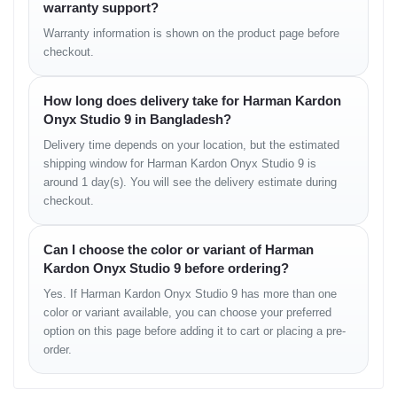
warranty support?
Warranty information is shown on the product page before
Things to Know Before
checkout.
Buying
How long does delivery take for Harman Kardon
Onyx Studio 9 in Bangladesh?
এই স্পিকারটি মূলত ইনডোর ব্যবহারের জন্য তৈরি এবং আকার ও ওজনের কারণে
বাইরে বহনের জন্য ছোট পোর্টেবল স্পিকারের মতো নয়।
Delivery time depends on your location, but the estimated
shipping window for Harman Kardon Onyx Studio 9 is
ব্লুটুথ সংযোগ ব্যবহার করে অডিও প্লেব্যাক করা হয়, তাই সোর্স ডিভাইসে ব্লুটুথ
around 1 day(s). You will see the delivery estimate during
সাপোর্ট থাকতে হবে।
checkout.
Availability in Bangladesh
পণ্যটি বাংলাদেশে Unboxing Tech-এর ফিজিক্যাল শপে স্টক অনুযায়ী পাওয়া যাচ্ছে।
Can I choose the color or variant of Harman
Kardon Onyx Studio 9 before ordering?
What Comes in the Box
Yes. If Harman Kardon Onyx Studio 9 has more than one
Harman Kardon Onyx Studio 9 speaker
Power cable
color or variant available, you can choose your preferred
Quick Start Guide
option on this page before adding it to cart or placing a pre-
Safety Sheet
order.
Warranty Card
FAQ