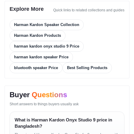
Durability
Explore More
Quick links to related collections and guides
স্পিকারটির বডি শক্ত গঠনের এবং নিয়মিত ইনডোর ব্যবহারের জন্য উপযোগী।
Harman Kardon Speaker Collection
ইন্টিগ্রেটেড হ্যান্ডেলটি অ্যালুমিনিয়াম দিয়ে তৈরি এবং দৈনন্দিন বহনের সময় স্থায়িত্ব বজায়
রাখে। ওজন এবং গঠনের কারণে স্পিকারটি স্থিরভাবে রাখা যায়।
Harman Kardon Products
harman kardon onyx studio 9 Price
Connectivity and Software
harman kardon speaker Price
Environment
bluetooth speaker Price
Best Selling Products
Onyx Studio 9 আধুনিক ব্লুটুথ কানেক্টিভিটির মাধ্যমে বিভিন্ন ডিভাইসের সাথে কাজ
করে।
USB Type-C পোর্টের মাধ্যমে প্রয়োজন অনুযায়ী সংযুক্ত ডিভাইস চার্জ দেওয়া যায়।
Buyer
Questions
আলাদা কোনো অ্যাপ বা সফটওয়্যার সেটআপ প্রয়োজন হয় না।
Short answers to things buyers usually ask
Full Specifications (Official
What is Harman Kardon Onyx Studio 9 price in
Format)
Bangladesh?