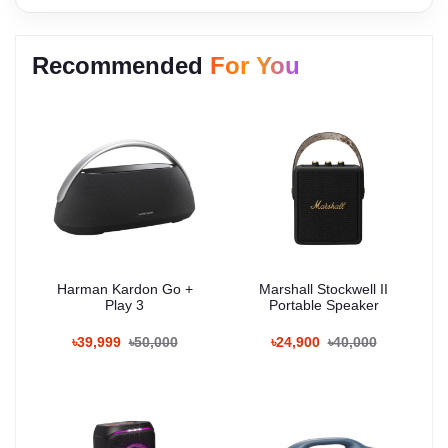
Recommended
For You
Harman Kardon Go +
Marshall Stockwell II
Play 3
Portable Speaker
৳39,999
৳50,000
৳24,900
৳40,000