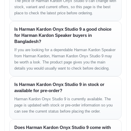
The price of Harman Kardon Onyx Studio 9 can change with
Product type: Wireless Bluetooth home speaker
stock, variant and current offers, so this page is the best
Rated output power: 50 W RMS
place to check the latest price before ordering.
Power supply: 100–240 V AC, 50/60 Hz
Woofer: 1 × 120 mm
Tweeter: 3 × 20 mm
Is Harman Kardon Onyx Studio 9 a good choice
Frequency response: 50 Hz – 20 kHz (-6 dB)
for Harman Kardon Speaker buyers in
Signal-to-noise ratio: > 80 dB
Bangladesh?
Bluetooth version: 5.3
Bluetooth profiles: A2DP 1.4, AVRCP 1.6
If you are looking for a dependable Harman Kardon Speaker
Bluetooth frequency range: 2400 MHz – 2483.5 MHz
from Harman Kardon, Harman Kardon Onyx Studio 9 may
Bluetooth transmitter power: ≤ 12 dBm (EIRP)
be worth a look. The product page gives you the main
Bluetooth modulation: GFSK, π/4 DQPSK, 8DPSK
details you would usually want to check before deciding.
USB port: Type-C
USB output: 5 V / 2.1 A (Max)
Supported file format: MP3
Is Harman Kardon Onyx Studio 9 in stock or
Battery type: Li-ion 17.14 Wh
available for pre-order?
Battery capacity: 4722 mAh
Battery charge time: 4 hours
Harman Kardon Onyx Studio 9 is currently available. The
Music play time: Up to 8 hours
page is updated with stock or pre-order information so you
Product dimensions: 289.2 × 287.5 × 130 mm
can see the current status before placing the order.
Packaging dimensions: 312 × 322 × 172 mm
Net weight: 4.2 kg
Cable type: AC power cable
Does Harman Kardon Onyx Studio 9 come with
Cable length: 2.0 m