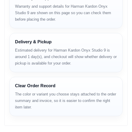
Input / Interaction
Warranty and support details for Harman Kardon Onyx
Behavior
Studio 9 are shown on this page so you can check them
before placing the order.
Onyx Studio 9 মূলত ব্লুটুথ সংযোগের মাধ্যমে অডিও ইনপুট নেয় এবং স্পিকারের উপরের
অংশে থাকা কন্ট্রোলের মাধ্যমে পরিচালনা করা হয়।
Delivery & Pickup
মোবাইল ফোন বা অন্যান্য ব্লুটুথ-সমর্থিত ডিভাইসের সাথে পেয়ার করে সরাসরি মিউজিক
প্লেব্যাক করা যায়।
Estimated delivery for Harman Kardon Onyx Studio 9 is
around 1 day(s), and checkout will show whether delivery or
Performance and Real-
pickup is available for your order.
World Use
Clear Order Record
বাস্তব ব্যবহারে স্পিকারটি বাসার ভেতরে নিয়মিত মিউজিক শোনার জন্য ব্যবহার করা হয়।
সাধারণ ভলিউম লেভেলে দীর্ঘ সময় অডিও প্লেব্যাক চললেও আউটপুট স্থির থাকে।
The color or variant you choose stays attached to the order
summary and invoice, so it is easier to confirm the right
ঘরের পরিবেশ অনুযায়ী স্বয়ংক্রিয় টিউনিং ফিচারের কারণে সেটআপ পরিবর্তন হলেও প্লেব্যাক
item later.
অব্যাহত থাকে।
Build Quality and