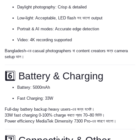
Daylight photography: Crisp & detailed
Low-light: Acceptable, LED flash সহ ভালো output
Portrait & AI modes: Accurate edge detection
Video: 4K recording supported
Bangladesh-এর casual photographers বা content creators জন্য camera
setup ভাল।
6️⃣ Battery & Charging
Battery: 5000mAh
Fast Charging: 33W
Full-day battery backup heavy users-এর জন্য যথেষ্ট।
33W fast charging 0-100% charge করতে প্রায় 70–80 মিনিট।
Power efficiency MediaTek Dimensity 7300 Pro-এর কারণে ভালো।