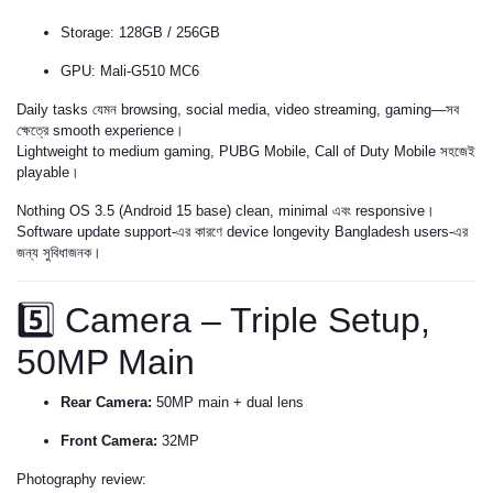
Storage: 128GB / 256GB
GPU: Mali-G510 MC6
Daily tasks যেমন browsing, social media, video streaming, gaming—সব
ক্ষেত্রে smooth experience।
Lightweight to medium gaming, PUBG Mobile, Call of Duty Mobile সহজেই
playable।
Nothing OS 3.5 (Android 15 base) clean, minimal এবং responsive।
Software update support-এর কারণে device longevity Bangladesh users-এর
জন্য সুবিধাজনক।
5️⃣ Camera – Triple Setup,
50MP Main
Rear Camera:
50MP main + dual lens
Front Camera:
32MP
Photography review: