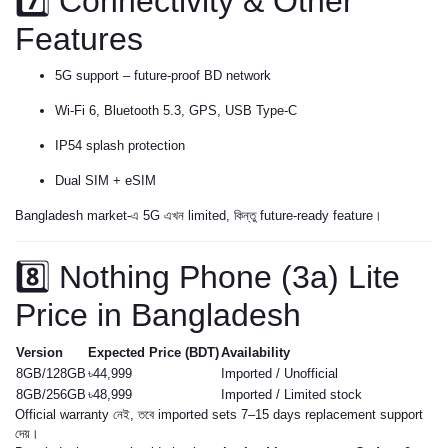
7️⃣ Connectivity & Other
Features
5G support – future-proof BD network
Wi-Fi 6, Bluetooth 5.3, GPS, USB Type-C
IP54 splash protection
Dual SIM + eSIM
Bangladesh market-এ 5G এখন limited, কিন্তু future-ready feature।
8️⃣ Nothing Phone (3a) Lite
Price in Bangladesh
Version
Expected Price (BDT)
Availability
8GB/128GB
৳44,999
Imported / Unofficial
8GB/256GB
৳48,999
Imported / Limited stock
Official warranty নেই, তবে imported sets 7–15 days replacement support
দেয়।